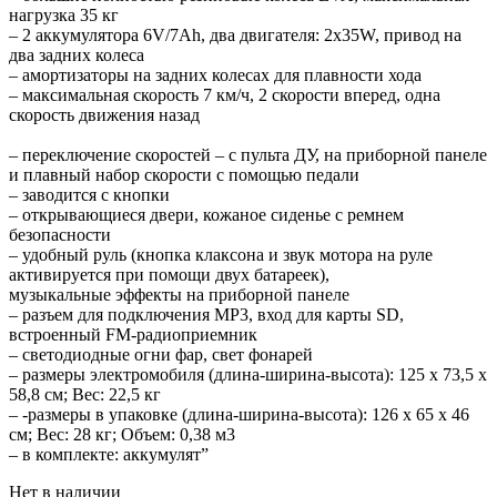
нагрузка 35 кг
– 2 аккумулятора 6V/7Ah, два двигателя: 2x35W, привод на
два задних колеса
– амортизаторы на задних колесах для плавности хода
– максимальная скорость 7 км/ч, 2 скорости вперед, одна
скорость движения назад
– переключение скоростей – с пульта ДУ, на приборной панеле
и плавный набор скорости с помощью педали
– заводится с кнопки
– открывающиеся двери, кожаное сиденье с ремнем
безопасности
– удобный руль (кнопка клаксона и звук мотора на руле
активируется при помощи двух батареек),
музыкальные эффекты на приборной панеле
– разъем для подключения MP3, вход для карты SD,
встроенный FM-радиоприемник
– светодиодные огни фар, свет фонарей
– размеры электромобиля (длина-ширина-высота): 125 х 73,5 х
58,8 см; Вес: 22,5 кг
– -размеры в упаковке (длина-ширина-высота): 126 х 65 х 46
см; Вес: 28 кг; Объем: 0,38 м3
– в комплекте: аккумулят”
Нет в наличии