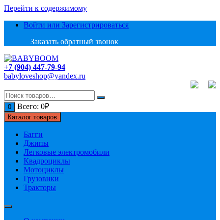
Перейти к содержимому
Войти или Зарегистрироваться
Заказать обратный звонок
+7 (904) 447-79-94
babyloveshop@yandex.ru
Всего:
0
₽
0
Каталог товаров
Багги
Джипы
Легковые электромобили
Квадроциклы
Мотоциклы
Грузовики
Тракторы