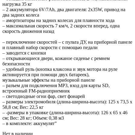
нагрузка 35 кг
– 2 аккумулятора 6V/7Ah, два двигателя: 2x35W, привод на
два задних колеса
– амортизаторы на задних колесах для плавности хода
– максимальная скорость 7 км/ч, 2 скорости вперед, одна
скорость движения назад
– переключение скоростей – с пульта ДУ, на приборной панеле
и плавный набор скорости с помощью педали
– заводится с кнопки
– открывающиеся двери, кожаное сиденье с ремнем
безопасности
– удобный руль (кнопка клаксона и звук мотора на руле
активируется при помощи двух батареек),
музыкальные эффекты на приборной панеле
– разъем для подключения MP3, вход для карты SD,
встроенный FM-радиоприемник
– светодиодные огни фар, свет фонарей
– размеры электромобиля (длина-ширина-высота): 125 х 73,5 х
58,8 см; Вес: 22,5 кг
– -размеры в упаковке (длина-ширина-высота): 126 х 65 х 46
см; Вес: 28 кг; Объем: 0,38 м3
– в комплекте: аккумулят”
Нет в наличии