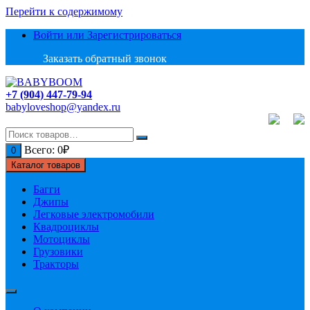
Перейти к содержимому
Войти или Зарегистрироваться
Заказать обратный звонок
+7 (904) 447-79-94
babyloveshop@yandex.ru
Всего:
0
₽
0
Каталог товаров
Багги
Джипы
Легковые электромобили
Квадроциклы
Мотоциклы
Грузовики
Тракторы