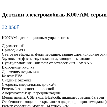
Детский электромобиль K007AM серый
32 850
₽
K007AM с дистанционным управлением
Двухместный
Привод: 4WD
Световые эффекты: фары передние, задние фары (диодные огни)
Звуковые эффекты: звук клаксона, заводские мелодии
Пульт управления: Bluetooth от батареек 2шт 1.5v AAA
Включение: кнопка
Движение: педаль газа
Колеса: EVA
Сидение: экокожа
Скорость: вперед/назад, до 6км/ч
Ремень безопасности: полосной
Амортизаторы: да, передние/задние
Медиа-панель: USB-вход, Bluetooth, индикатор заряда батареи
Особенности модели: открываются двери, принцип-чемодана (в
Размер собранной модели: 143*86*78 см