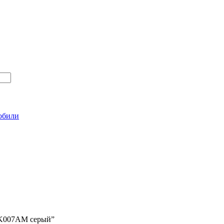
обили
ь K007AM серый”