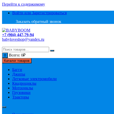
Перейти к содержимому
Войти или Зарегистрироваться
Заказать обратный звонок
+7 (904) 447-79-94
babyloveshop@yandex.ru
Всего:
0
₽
0
Каталог товаров
Багги
Джипы
Легковые электромобили
Квадроциклы
Мотоциклы
Грузовики
Тракторы