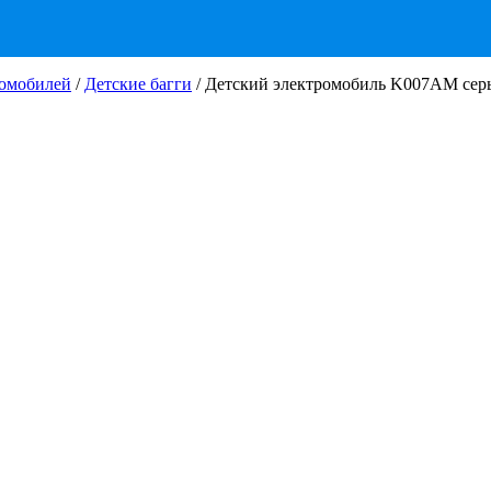
ромобилей
/
Детские багги
/ Детский электромобиль K007AM сер