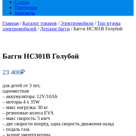
Статьи
Партнерам
Контакты
Главная
/
Каталог товаров
/
Электромобили
/
Тип кузова
электромобилей
/
Детские багги
/ Багги HC301B Голубой
Багги HC301B Голубой
23 400
₽
для детей от 3 лет,
одноместная
– аккумулятора: 12V/10Ah
– моторы 4 х 35W
– макс нагрузка: 30 кг
– резиновые колеса EVA
– макс скорость: 5 км/ч
– две скорости вперёд, одна скорость движения назад
– педаль газа
– задние амортизаторы