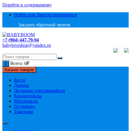
Перейти к содержимому
Войти или Зарегистрироваться
Заказать обратный звонок
+7 (904) 447-79-94
babyloveshop@yandex.ru
Всего:
0
₽
0
Каталог товаров
Багги
Джипы
Легковые электромобили
Квадроциклы
Мотоциклы
Грузовики
Тракторы