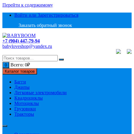
Перейти к содержимому
Войти или Зарегистрироваться
Заказать обратный звонок
+7 (904) 447-79-94
babyloveshop@yandex.ru
Всего:
0
₽
0
Каталог товаров
Багги
Джипы
Легковые электромобили
Квадроциклы
Мотоциклы
Грузовики
Тракторы