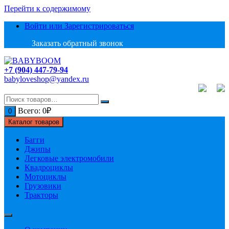
Перейти к содержимому
Войти или Зарегистрироваться
Заказать обратный звонок
+7 (904) 447-79-94
babyloveshop@yandex.ru
Всего:
0
₽
0
Каталог товаров
Багги
Джипы
Легковые электромобили
Квадроциклы
Мотоциклы
Грузовики
Тракторы