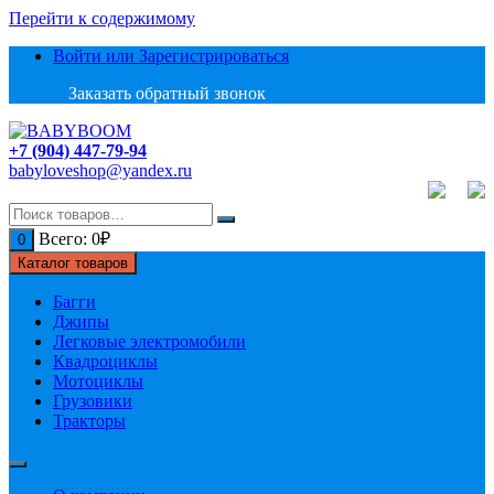
Перейти к содержимому
Войти или Зарегистрироваться
Заказать обратный звонок
+7 (904) 447-79-94
babyloveshop@yandex.ru
Всего:
0
₽
0
Каталог товаров
Багги
Джипы
Легковые электромобили
Квадроциклы
Мотоциклы
Грузовики
Тракторы