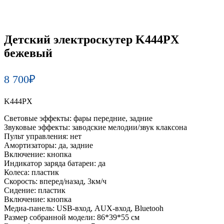
Детский электроскутер K444PX
бежевый
8 700
₽
K444PX
Световые эффекты: фары передние, задние
Звуковые эффекты: заводские мелодии/звук клаксона
Пульт управления: нет
Амортизаторы: да, задние
Включение: кнопка
Индикатор заряда батареи: да
Колеса: пластик
Скорость: вперед/назад, 3км/ч
Сидение: пластик
Включение: кнопка
Медиа-панель: USB-вход, AUX-вход, Bluetooh
Размер собранной модели: 86*39*55 см