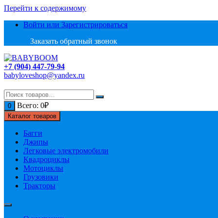
Перейти к содержимому
Войти или Зарегистрироваться
Заказать обратный звонок
+7 (904) 447-79-94
babyloveshop@yandex.ru
Всего:
0
₽
0
Каталог товаров
Багги
Джипы
Легковые электромобили
Квадроциклы
Мотоциклы
Грузовики
Тракторы