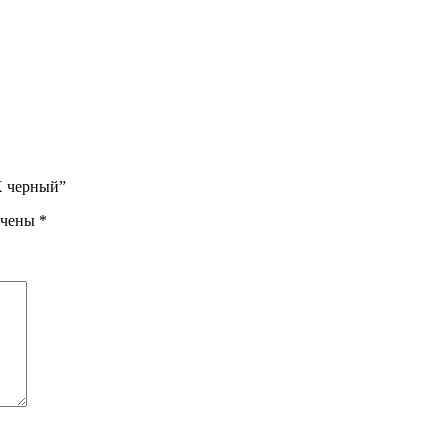
Х черный”
ечены
*