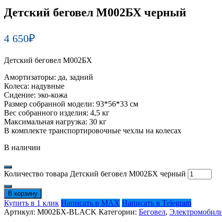
Детский беговел М002БХ черный
4 650
₽
Детский беговел М002БХ
Амортизаторы: да, задний
Колеса: надувные
Сидение: эко-кожа
Размер собранной модели: 93*56*33 см
Вес собранного изделия: 4,5 кг
Максимальная нагрузка: 30 кг
В комплекте транспортировочные чехлы на колесах
В наличии
Количество товара Детский беговел М002БХ черный
В корзину
Купить в 1 клик
Написать в MAX
Написать в Telegram
Артикул:
М002БХ-BLACK
Категории:
Беговел
,
Электромобил