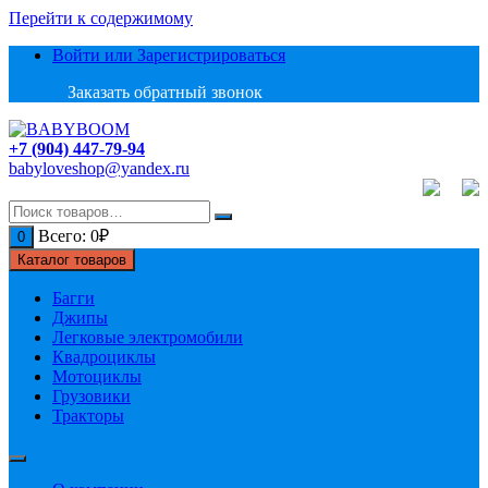
Перейти к содержимому
Войти или Зарегистрироваться
Заказать обратный звонок
+7 (904) 447-79-94
babyloveshop@yandex.ru
Всего:
0
₽
0
Каталог товаров
Багги
Джипы
Легковые электромобили
Квадроциклы
Мотоциклы
Грузовики
Тракторы