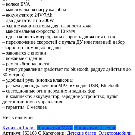
– колеса EVA
– максимальная нагрузка: 50 кг
– аккумулятор: 24V/7Ah
– два двигателя по 200W
– задние амортизаторы для плавности хода
– максимальная скорость: 8-10 км/ч
– одна скорость вперед, одна скорость движения назад
– переключение скоростей с пульта ДУ или плавный набор
скорости с помощью педали
– заводится с кнопки
– кожаные сидения
– ремень безопасности
– пульт управления (работает по bluetooth, радиус действия до
30 метров)
– удобный руль (кнопка клаксона)
– разъем для подключения MP3, вход для USB, Bluetooth
– светодиодные огни передних и задних фар
– в комплекте: аккумулятор, зарядное устройство, пульт
дистанционного управления
– гарантия: 6 месяцев
Нет в наличии
Купить в 1 клик
Написать в MAX
Написать в Telegram
Артикул:
JS3168 С
Категории:
Детские багги
,
Электромобили