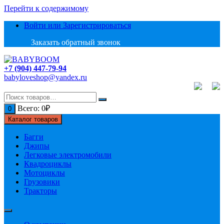
Перейти к содержимому
Войти или Зарегистрироваться
Заказать обратный звонок
+7 (904) 447-79-94
babyloveshop@yandex.ru
Всего:
0
₽
0
Каталог товаров
Багги
Джипы
Легковые электромобили
Квадроциклы
Мотоциклы
Грузовики
Тракторы