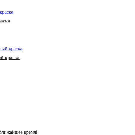
раска
ый краска
 ближайшее время!