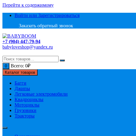
Перейти к содержимому
Войти или Зарегистрироваться
Заказать обратный звонок
+7 (904) 447-79-94
babyloveshop@yandex.ru
Всего:
0
₽
0
Каталог товаров
Багги
Джипы
Легковые электромобили
Квадроциклы
Мотоциклы
Грузовики
Тракторы